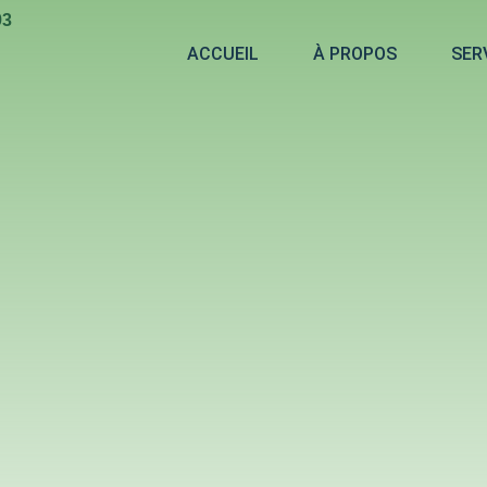
93
ACCUEIL
À PROPOS
SER