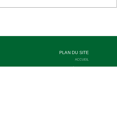
PLAN DU SITE
ACCUEIL
À PROPOS
SERVICES
NOUVELLES
NOUS JOINDRE