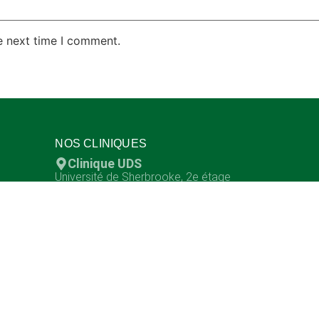
e next time I comment.
NOS CLINIQUES
Clinique UDS
Université de Sherbrooke, 2e étage
Sherbrooke QC J1K 2R1
Humano District
1820, rue Galt O., local V261
Sherbrooke QC J1K 1H8